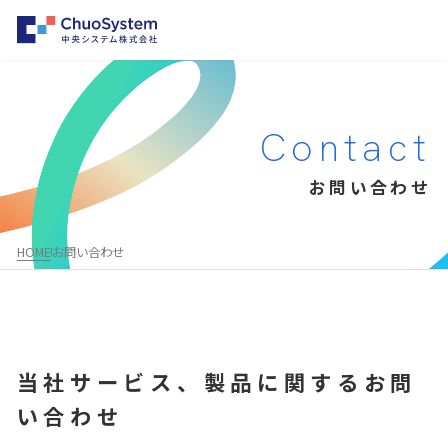
HOME
Contact
事業内容
お問い合わせ
事業内容トップ
企業情報
システムインテグレーション
企業情報トップ
パートナー募集
HOME
お問い合わせ
クラウド・パッケージ型システム構築支援
会社概要・沿革
お知らせ
勤怠管理システムのレコル
事業所一覧
採用情報
物品・棚卸システムのファインアセット
企業理念
AWS総合支援サービス
当社サービス、製品に関するお問
代表メッセージ
Salesforce®
い合わせ
お問い合わせ
MuleSoft