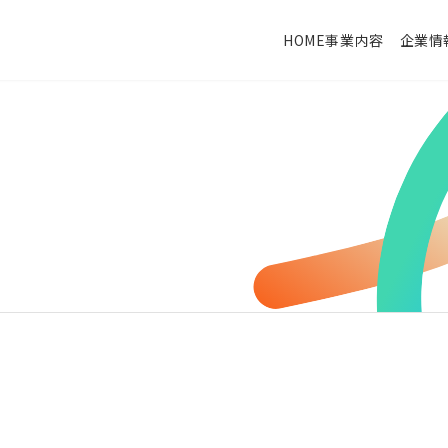
HOME
事業内容
企業情
システムインテグレーション
会社概要・沿革
事業
クラウド・パッケージ型システム構築支援
企業理念
代表
勤怠管理システムのレコル
物品・棚卸システムのファインア
MuleSoft
Asprova
PIXPlan
Factory-ONE 電脳工場
インフラ・セキュリティソリューション