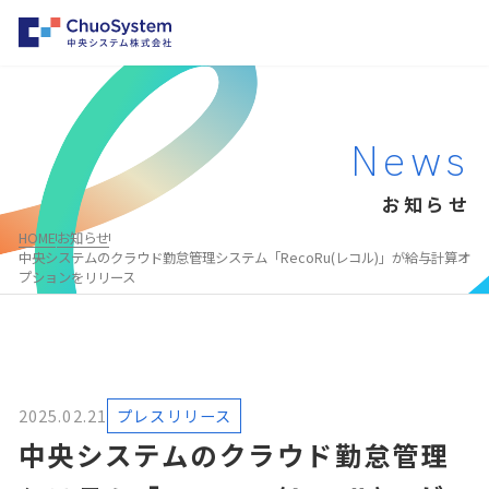
HOME
News
事業内容
お知らせ
事業内容トップ
企業情報
HOME
お知らせ
システムインテグレーション
企業情報トップ
中央システムのクラウド勤怠管理システム「RecoRu(レコル)」が給与計算オ
パートナー募集
プションをリリース
クラウド・パッケージ型システム構築支援
会社概要・沿革
お知らせ
勤怠管理システムのレコル
事業所一覧
採用情報
物品・棚卸システムのファインアセット
企業理念
AWS総合支援サービス
2025.02.21
プレスリリース
代表メッセージ
Salesforce®
中央システムのクラウド勤怠管理
お問い合わせ
MuleSoft