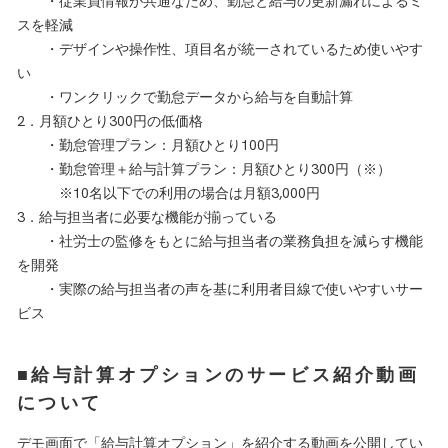
・従業員情報が共通なため、勤怠と給与の更新漏れによるミ
スを軽減
・デザインや操作性、項目名が統一されているため使いやす
い
・ワンクリックで勤怠データから給与を自動計算
2．月額ひとり300円の低価格
・勤怠管理プラン：月額ひとり100円
・勤怠管理＋給与計算プラン：月額ひとり300円（※）
※10名以下での利用の場合は月額3,000円
3．給与担当者に必要な機能が揃っている
・社労士の監修をもとに給与担当者の業務負担を減らす機能
を開発
・実際の給与担当者の声を基に利用者目線で使いやすいサー
ビス
■給与計算オプションのサービス紹介動画
について
デモ画面で「給与計算オプション」を紹介する動画を公開してい