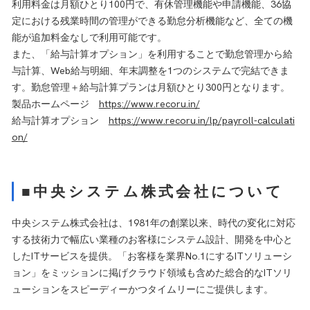
利用料金は月額ひとり100円で、有休管理機能や申請機能、36協
定における残業時間の管理ができる勤怠分析機能など、全ての機
能が追加料金なしで利用可能です。
また、「給与計算オプション」を利用することで勤怠管理から給
与計算、Web給与明細、年末調整を1つのシステムで完結できま
す。勤怠管理＋給与計算プランは月額ひとり300円となります。
製品ホームページ
https://www.recoru.in/
給与計算オプション
https://www.recoru.in/lp/payroll-calculati
on/
■中央システム株式会社について
中央システム株式会社は、1981年の創業以来、時代の変化に対応
する技術力で幅広い業種のお客様にシステム設計、開発を中心と
したITサービスを提供。「お客様を業界No.1にするITソリューシ
ョン」をミッションに掲げクラウド領域も含めた総合的なITソリ
ューションをスピーディーかつタイムリーにご提供します。