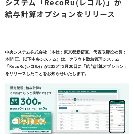
システム「RecoRu(レコル)」が
Asprova
PIXPlan
給与計算オプションをリリース
Factory-ONE 電脳工場
インフラ・セキュリティソリューション
Microsoft365導入支援サービス
クラウド認証基盤ソリューション
中央システム株式会社（本社：東京都新宿区、代表取締役社長：
オンプレミス・クラウドネットワーク整備
本間 匡、以下中央システム）は、クラウド勤怠管理システム
「RecoRu(レコル)」が2025年2月20日に「給与計算オプション」
をリリースしたことをお知らせいたします。