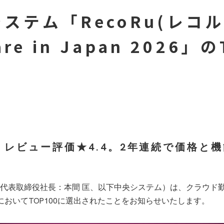
Microsoft365導入支援サービス
クラウド認証基盤ソリューシ
オンプレミス・クラウドネットワーク整備
テム「RecoRu(レコル)
ware in Japan 202
6で45位、レビュー評価★4.4。2年連続で
表取締役社長：本間 匡、以下中央システム）は、クラウド勤怠管
Japan 2026」においてTOP100に選出されたことをお知らせいたします。