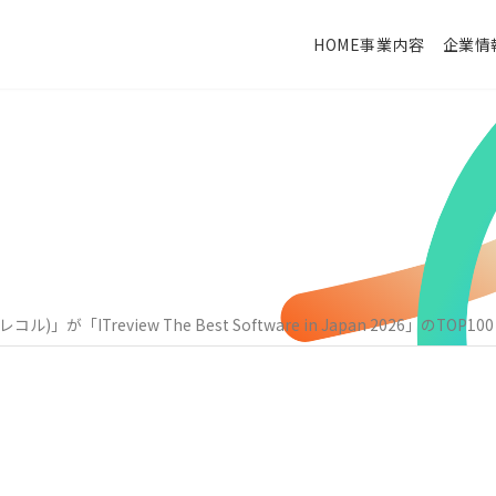
HOME
事業内容
企業情
システムインテグレーション
会社概要・沿革
事業
クラウド・パッケージ型システム構築支援
が「ITreview The Best Software in Japan 2026」のTOP
企業理念
代表
勤怠管理システムのレコル
物品・棚卸システムのファインア
MuleSoft
Asprova
PIXPlan
Factory-ONE 電脳工場
インフラ・セキュリティソリューション