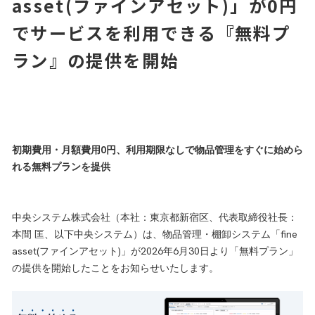
asset(ファインアセット)」が0円
Asprova
PIXPlan
でサービスを利用できる『無料プ
Factory-ONE 電脳工場
ラン』の提供を開始
インフラ・セキュリティソリューション
Microsoft365導入支援サービス
クラウド認証基盤ソリューション
オンプレミス・クラウドネットワーク整備
初期費用・月額費用0円、利用期限なしで物品管理をすぐに始めら
れる無料プランを提供
中央システム株式会社（本社：東京都新宿区、代表取締役社長：
本間 匡、以下中央システム）は、物品管理・棚卸システム「fine
asset(ファインアセット)」が2026年6月30日より「無料プラン」
の提供を開始したことをお知らせいたします。