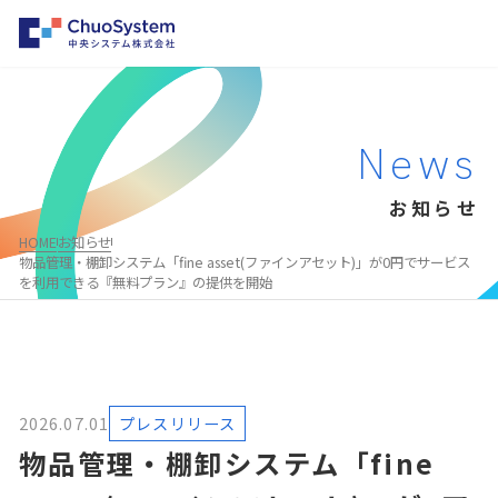
HOME
News
事業内容
お知らせ
事業内容トップ
企業情報
HOME
お知らせ
システムインテグレーション
企業情報トップ
物品管理・棚卸システム「fine asset(ファインアセット)」が0円でサービス
パートナー募集
を利用できる『無料プラン』の提供を開始
クラウド・パッケージ型システム構築支援
会社概要・沿革
お知らせ
勤怠管理システムのレコル
事業所一覧
採用情報
物品・棚卸システムのファインアセット
企業理念
AWS総合支援サービス
2026.07.01
プレスリリース
代表メッセージ
Salesforce®
物品管理・棚卸システム「fine
お問い合わせ
MuleSoft