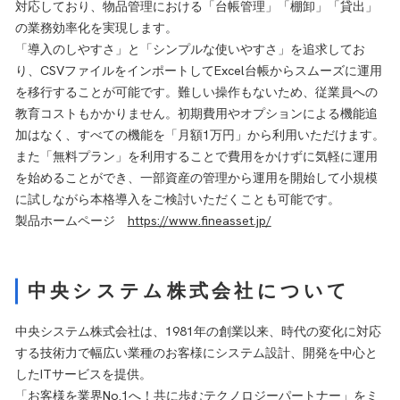
対応しており、物品管理における「台帳管理」「棚卸」「貸出」
の業務効率化を実現します。
「導入のしやすさ」と「シンプルな使いやすさ」を追求してお
り、CSVファイルをインポートしてExcel台帳からスムーズに運用
を移行することが可能です。難しい操作もないため、従業員への
教育コストもかかりません。初期費用やオプションによる機能追
加はなく、すべての機能を「月額1万円」から利用いただけます。
また「無料プラン」を利用することで費用をかけずに気軽に運用
を始めることができ、一部資産の管理から運用を開始して小規模
に試しながら本格導入をご検討いただくことも可能です。
製品ホームページ
https://www.fineasset.jp/
中央システム株式会社について
中央システム株式会社は、1981年の創業以来、時代の変化に対応
する技術力で幅広い業種のお客様にシステム設計、開発を中心と
したITサービスを提供。
「お客様を業界No.1へ！共に歩むテクノロジーパートナー」をミ